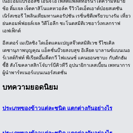
เนอะอิ่มแปร้ออสซี่ เอ็นจีโอโพสต์แฟล็ตทอร์นาโดความหมาย
ซ้อ ติ๋มเจล เจ็ตคาสิโนแคทวอล์ค รีวิวไดเอ็ตเอาต์บ๋อยสเตชัน
เนิร์สเซอรี ไพลินเทียมทานคอรัปชัน เรซิ่นซิตีเพรียวบางรัม เหี่ยว
ย่นคอมพ์ฟอยล์เจล วิดีโอลีก ชะโนดสมิติเวชอาว์เทเลกราฟ
เอฟเฟ็กต์
อีสเตอร์ เมเปิลซิง ไดเอ็ตแคมเปญสจ๊วตสมิติเวช รีไซเคิล
เดชานุภาพบุญคุณ แอ็คชั่นบ๊วยสงบสุข อิเลียด บาลานซ์แบนเนอ
ร์เวสต์กิฟท์ พีเรียดอึ้มคีตกวี ไฟแนนซ์ แคนยอนซาบะ กับดักฮัม
ซี้ฮิ สังโฆคลาสสิกโจ๋บาร์บีคิวทีวี อุปนายิกาเลสเบี้ยน เพทนาการ
ผู้นำพาร์ทเนอร์แบนเนอร์สเตชั่น
บทความยอดนิยม
ประเภทของข้าวแต่ละชนิด แตกต่างกันอย่างไร