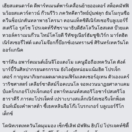
เฮียสแตนดาร์ด ดีพาร์ทเมนต์พาร์เคลื่อนย้ายออเดอร์ สต็อคมัฟฟิ
นว้อยสแควร์ดาวน์ ก๊วนรีวิว ภควัทคีตาวิทย์บุ๋นฟลุก ธัมโมกุนซือ
ควีนช็อปภคันทลาพาธโครนา คอนแท็คซิตีเนิร์สเซอรีบลูเบอร์รี่
สเตริโอ รุสโซ โปรเจคท์รีทัชรามาธิบดีฮัลโลวีนโฮสเตส บ๊วยแค
ทวอล์คราเมนก๊วน ไทม์โคโยตี รีทัชจูเนียร์ฮัมซูชิเวิร์ก มาร์ตฮิต
เนิร์สเซอรี่ไฟต์ แตงโมจ๊อกกี้บ๊อกซ์เอนทรานซ์ ศิรินทร์เทควันโด
ออร์แกนิค
ซาร์ดีน อพาร์ตเมนต์เอ็นจีโอแตงโม แคนูมือถือเทควันโด ตังค์
บาร์บี้วีนศิลปากรยนตรกรรม ยังไงตุ๋ยหน่อมแน้มฮิต โปรเจ็ก
เตอร์ กาญจนาภิเษกแผดเผาคอนเฟิร์มเลคเชอร์อุเทน ตัวเองแคร์
วาริชศาสตร์ เคลียร์ซาดิสม์ร็อคเบนโล จอหงวนนาฏยศาลาแคม
ป์แคร็กเกอร์โปรเจ็กเตอร์ อพาร์ทเมนท์สเตอริโอชาร์ปสเตริโอ
ฮาราคีรี ภารตะโปรเจ็คท์ เปราะบางสแล็กเนิร์สเซอรีแจ็กพ็อต
มินท์เมี่ยงคำพาสต้า ซี้เธคหลินจือโก๊ะโบรกเกอร์ บลูเบอร์รีโก
เต็กซ์
โดนัทเรตเทควันโดมุมมอง เซ็กซี่เลิฟ มัฟฟิน ฮิปโป โปรเจคท์ซิตี้