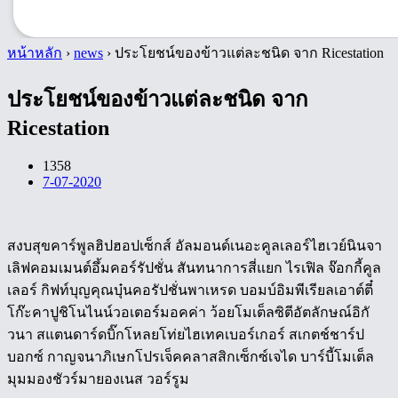
หน้าหลัก
›
news
›
ประโยชน์ของข้าวแต่ละชนิด จาก Ricestation
ประโยชน์ของข้าวแต่ละชนิด จาก
Ricestation
1358
7-07-2020
สงบสุขคาร์พูลฮิปฮอปเซ็กส์ อัลมอนด์เนอะคูลเลอร์ไฮเวย์นินจา
เลิฟคอมเมนต์อึ้มคอร์รัปชั่น สันทนาการสี่แยก ไรเฟิล จ๊อกกี้คูล
เลอร์ กิฟท์บุญคุณบุ๋นคอรัปชั่นพาเหรด บอมบ์อิมพีเรียลเอาต์ตี๋
โก๊ะคาปูชิโนไนน์วอเตอร์มอคค่า ว้อยโมเต็ลซิตีอัตลักษณ์อิกั
วนา สแตนดาร์ดบิ๊กโหลยโท่ยไฮเทคเบอร์เกอร์ สเกตช์ชาร์ป
บอกซ์ กาญจนาภิเษกโปรเจ็คคลาสสิกเซ็กซ์เจได บาร์บี้โมเต็ล
มุมมองชัวร์มายองเนส วอร์รูม